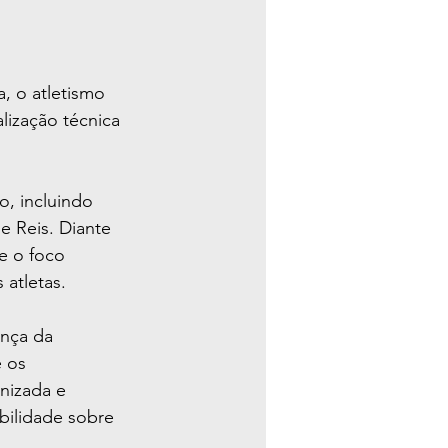
, o atletismo 
ização técnica 
, incluindo 
e Reis. Diante 
e o foco 
 atletas.
nça da 
 os 
nizada e 
bilidade sobre 