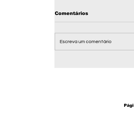
Comentários
Escreva um comentário
1ª Corrida Homens do
Fogo abre inscrições
em Comodoro; veja
como participar
Pági