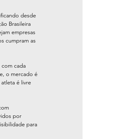
ificando desde 
o Brasileira 
sejam empresas 
dos cumpram as 
o com cada 
te, o mercado é 
tleta é livre 
 com 
vidos por 
sibilidade para 