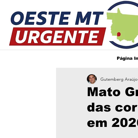
Página In
Gutemberg Araújo
Mato Gr
das cor
em 202