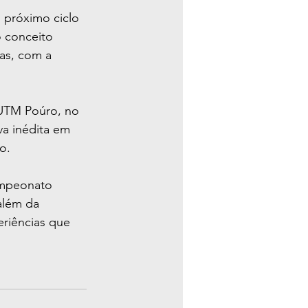
 próximo ciclo 
 conceito 
pas, com a 
 UTM Poúro, no 
a inédita em 
o.
ampeonato 
além da 
riências que 