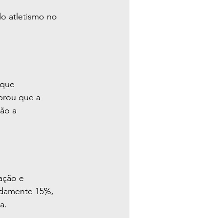
o atletismo no 
 que 
brou que a 
ão a 
ação e 
adamente 15%, 
a.