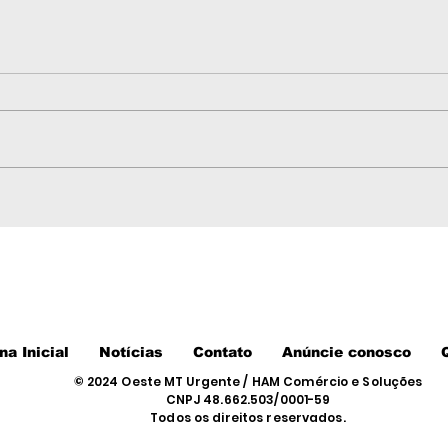
3ª Corrida Vale do
Fed
Galera abre inscrições
de 
e promete movimentar
circ
Nova Lacerda no dia 1º
pas
de agosto
Cui
na Inicial
Notícias
Contato
Anúncie conosco
© 2024 Oeste MT Urgente / HAM Comércio e Soluções
CNPJ 48.662.503/0001-59
Todos os direitos reservados.