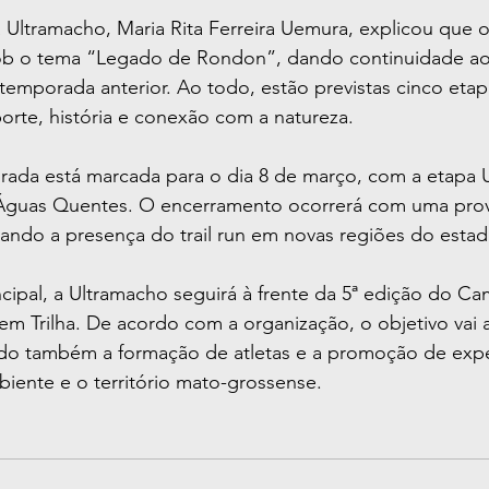
a Ultramacho, Maria Rita Ferreira Uemura, explicou que o
ob o tema “Legado de Rondon”, dando continuidade ao
a temporada anterior. Ao todo, estão previstas cinco eta
orte, história e conexão com a natureza.
rada está marcada para o dia 8 de março, com a etapa
Águas Quentes. O encerramento ocorrerá com uma prov
ando a presença do trail run em novas regiões do estad
ncipal, a Ultramacho seguirá à frente da 5ª edição do C
em Trilha. De acordo com a organização, o objetivo vai 
o também a formação de atletas e a promoção de expe
iente e o território mato-grossense.