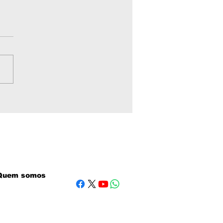
eração de Ciclismo
Mato Grosso lança
uito gratuito com 20
seios noturnos em
abá
Quem somos