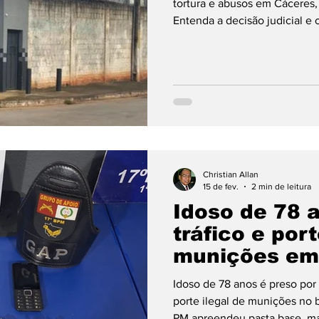
tortura e abusos em Cáceres,
Entenda a decisão judicial e
Grosso."
Christian Allan
15 de fev.
2 min de leitura
Idoso de 78 
tráfico e port
munições em 
Idoso de 78 anos é preso por
porte ilegal de munições no b
PM apreendeu pasta base, ma