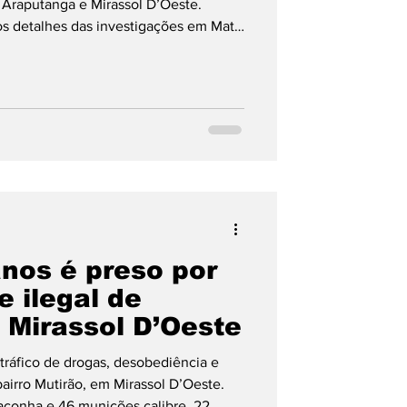
 Araputanga e Mirassol D’Oeste.
 os detalhes das investigações em Mato
anos é preso por
e ilegal de
Mirassol D’Oeste
 tráfico de drogas, desobediência e
airro Mutirão, em Mirassol D’Oeste.
conha e 46 munições calibre .22.