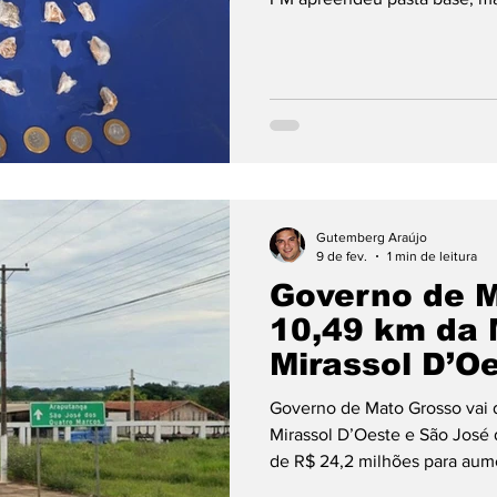
Gutemberg Araújo
9 de fev.
1 min de leitura
Governo de M
10,49 km da 
Mirassol D’O
dos Quatro M
Governo de Mato Grosso vai d
Mirassol D’Oeste e São José
de R$ 24,2 milhões para aum
região.