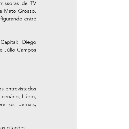
issoras de TV 
e Mato Grosso. 
igurando entre 
.
apital: Diego 
 e Júlio Campos 
 entrevistados 
enário, Lúdio, 
re os demais, 
s citações. 