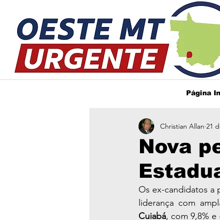
Página In
Christian Allan
21 d
Nova p
Estadua
Os ex-candidatos a p
liderança com amp
Cuiabá
, com 9,8% e 