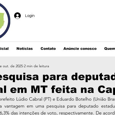
Login
icial
Notícias
Contato
Anúncie conosco
Quem
e out. de 2025
2 min de leitura
esquisa para deputa
l em MT feita na Cap
refeito Lúdio Cabral (PT) e Eduardo Botelho (União Bras
la vantagem em uma pesquisa para deputado estadu
6,3% das intenções de voto, respectivamente. De acord