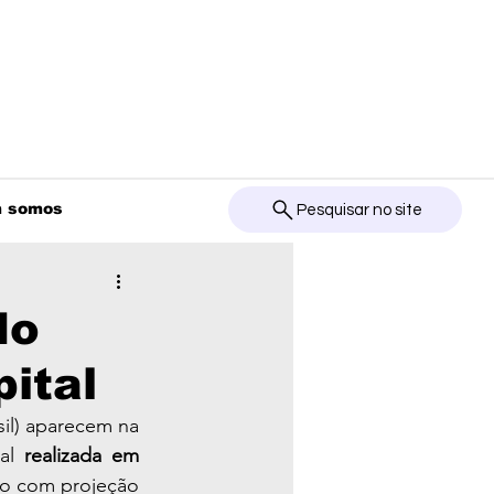
 somos
Pesquisar no site
do
ital
il) aparecem na 
al 
realizada em 
o com projeção 