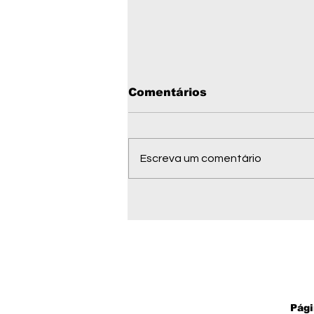
Comentários
Escreva um comentário
Wellington Fagundes
minimiza ausência de
prefeitos em convenção
do PL e diz: "Sinto a
presença do povo"
Pági