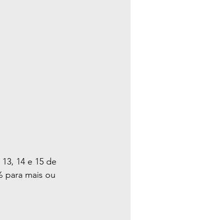
 13, 14 e 15 de 
% para mais ou 