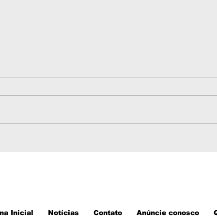
Dois morrem em grave
Gov
acidente entre carretas,
aná
caminhonete e viatura
our
da PM na BR-174 em
hec
Nova Lacerda
e N
na Inicial
Notícias
Contato
Anúncie conosco