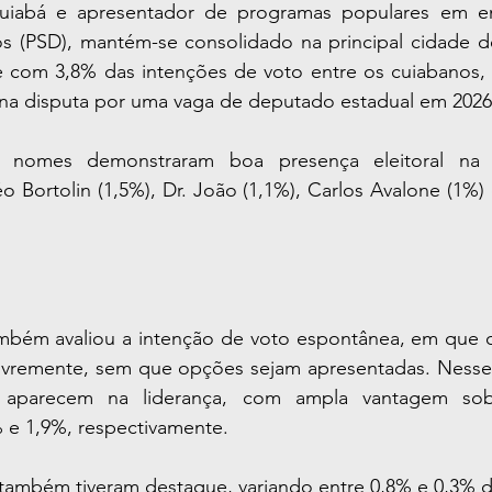
uiabá e apresentador de programas populares em em
os (PSD), mantém-se consolidado na principal cidade d
 com 3,8% das intenções de voto entre os cuiabanos, f
 na disputa por uma vaga de deputado estadual em 2026
 nomes demonstraram boa presença eleitoral na C
o Bortolin (1,5%), Dr. João (1,1%), Carlos Avalone (1%)
mbém avaliou a intenção de voto espontânea, em que os
remente, sem que opções sejam apresentadas. Nesse c
 aparecem na liderança, com ampla vantagem sob
% e 1,9%, respectivamente.
ambém tiveram destaque, variando entre 0,8% e 0,3% da