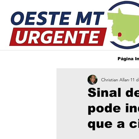
Página In
Christian Allan
11 d
Sinal d
pode in
que a c