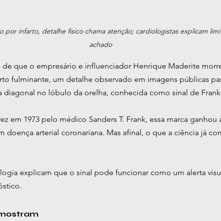
or infarto, detalhe físico chama atenção; cardiologistas explicam limit
achado
 de que o empresário e influenciador Henrique Maderite morr
rto fulminante, um detalhe observado em imagens públicas pas
 diagonal no lóbulo da orelha, conhecida como sinal de Frank
 vez em 1973 pelo médico Sanders T. Frank, essa marca ganhou
 doença arterial coronariana. Mas afinal, o que a ciência já c
logia explicam que o sinal pode funcionar como um alerta visua
stico.
 mostram