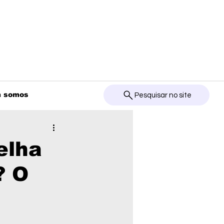
 somos
Pesquisar no site
elha
? O