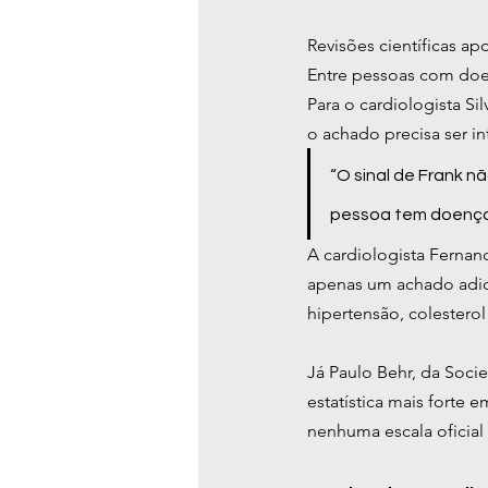
Revisões científicas a
Entre pessoas com doe
Para o cardiologista Sil
o achado precisa ser i
“O sinal de Frank nã
pessoa tem doença 
A cardiologista Fernand
apenas um achado adici
hipertensão, colesterol
Já Paulo Behr, da Soci
estatística mais forte
nenhuma escala oficial 