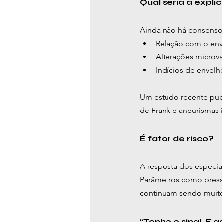
Qual seria a expl
Ainda não há consenso
Relação com o env
Alterações microv
Indícios de envelh
Um estudo recente pub
de Frank e aneurismas i
É fator de risco?
A resposta dos especial
Parâmetros como pressão
continuam sendo muito
“Tenho o sinal. E 