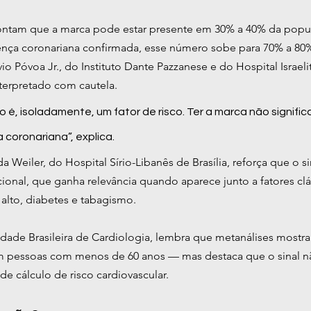
pontam que a marca pode estar presente em 30% a 40% da popul
nça coronariana confirmada, esse número sobe para 70% a 80
vio Póvoa Jr., do Instituto Dante Pazzanese e do Hospital Israelit
nterpretado com cautela.
o é, isoladamente, um fator de risco. Ter a marca não signific
coronariana”, explica.
a Weiler, do Hospital Sírio-Libanês de Brasília, reforça que o s
onal, que ganha relevância quando aparece junto a fatores cl
 alto, diabetes e tabagismo.
edade Brasileira de Cardiologia, lembra que metanálises mostr
 em pessoas com menos de 60 anos — mas destaca que o sinal nã
de cálculo de risco cardiovascular.