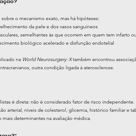
icação?
 sobre o mecanismo exato, mas há hipóteses:
elhecimento da pele e dos vasos sanguíneos
asculares, semelhantes às que ocorrem em quem tem infarto o
ecimento biológico acelerado e disfunção endotelial
licado na 
World Neurosurgery: X
 também encontrou associação
ntracranianos, outra condição ligada à aterosclerose.
istas é direta: não é considerado fator de risco independente.
 arterial, níveis de colesterol, glicemia, histórico familiar e t
 mais determinantes na avaliação médica.
agora?”