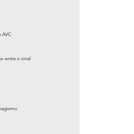
u AVC
 entre o sinal 
abagismo 