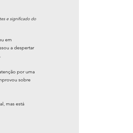
es e significado do 
eu em 
sou a despertar 
.
 atenção por uma 
omprovou sobre 
l, mas está 