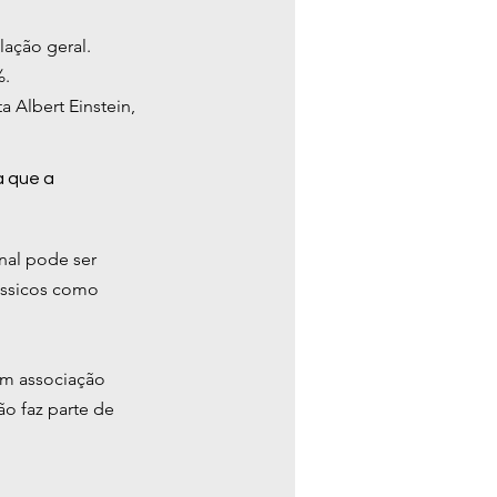
ação geral. 
%.
a Albert Einstein, 
a que a 
inal pode ser 
ássicos como 
am associação 
o faz parte de 