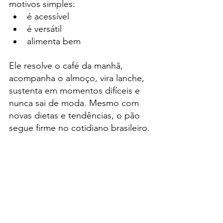
motivos simples:
é acessível
é versátil
alimenta bem
Ele resolve o café da manhã, 
acompanha o almoço, vira lanche, 
sustenta em momentos difíceis e 
nunca sai de moda. Mesmo com 
novas dietas e tendências, o pão 
segue firme no cotidiano brasileiro.
Muito mais que alimento: o 
pão como memória e afeto
Para muitos brasileiros, o pão 
representa infância, casa cheia, 
café passado na hora e conversa 