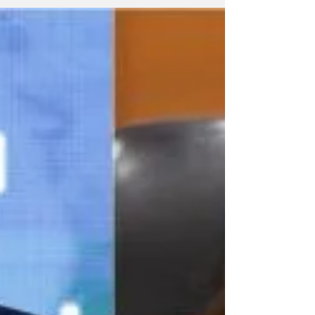
Marketing (IPCM) indica que a disputa pelo
governo de Mato Grosso em 2026 segue
indefinida, marcada por um alto número de
eleitores indecisos e uma diferença reduzida
entre os principais nomes. Na pesquisa
estimulada — quando os pré-candidatos são
apresentados aos entrevistados — o senador
Wellington Fagundes (PL) lider