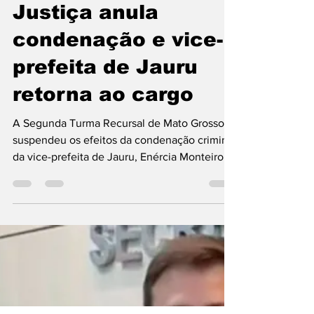
Christian Allan
7 de nov. de 2025
1 min de leitura
Justiça anula
condenação e vice-
prefeita de Jauru
retorna ao cargo
A Segunda Turma Recursal de Mato Grosso
suspendeu os efeitos da condenação criminal
da vice-prefeita de Jauru, Enércia Monteiro
dos Santos, permitindo que ela retorne ao
cargo após ter sido afastada por decisão
judicial relacionada a um suposto
descumprimento de medidas sanitárias