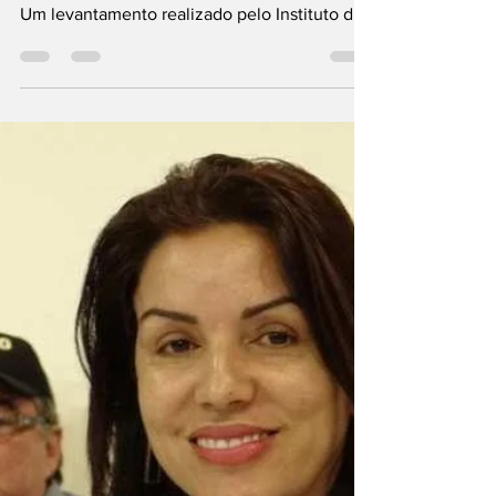
Janaina tem 15%
O IPCM ouviu 1.200 eleitores em Mato
Grosso, e 15,92% afirmaram estar indecisos.
Um levantamento realizado pelo Instituto de
Inteligência, Pesquisa, Comunicação e
Marketing (IPCM), divulgado nesta terça-feira
(11), aponta que o governador Mauro Mendes
(União) lidera, no momento, a disputa pelo
Senado Federal em 2026. Na modalidade
estimulada — quando os nomes dos
candidatos são apresentados aos eleitores —
Mendes registra 33% das intenções de voto.
Na segunda posição aparece