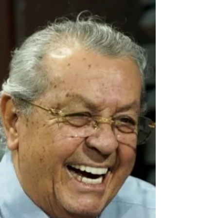
de recursos para que 30 municípios iniciem
ou retomem obras de construção de creches.
A cerimônia ocorreu às 8h, no setor Oeste da
Arena Pantanal , em Cuiabá. No eixo da
agricultura familiar, foram entregues 70
tratores