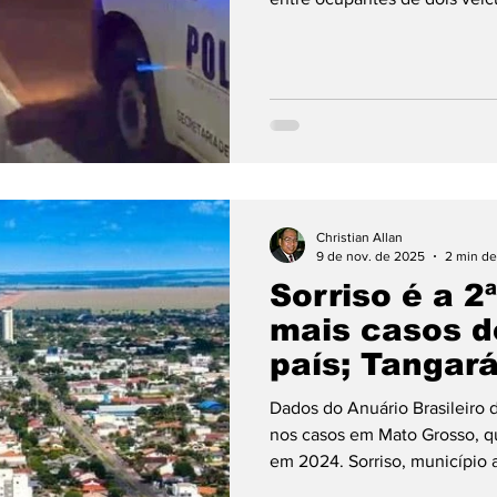
tarde deste domingo (09), em
Colonizador Ênio Pipino, pró
bairro São Cristóvão, e mobili
Civil e da Perícia Oficial e Id
primeiras informações apont
Christian Allan
9 de nov. de 2025
2 min de
Sorriso é a 2
mais casos d
país; Tangar
aparece na 7
Dados do Anuário Brasileiro
nos casos em Mato Grosso, q
em 2024. Sorriso, município 
2024 a segunda maior taxa de