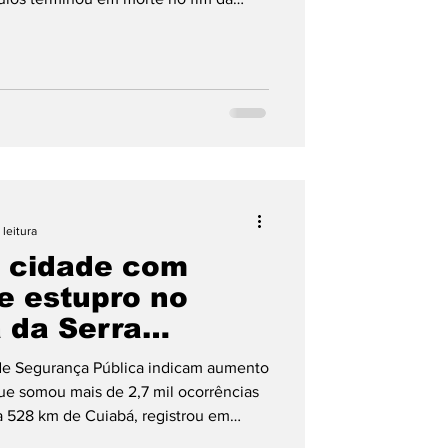
 Sinop. O confronto ocorreu na Rua
ximo à Policlínica Menino Jesus, no
zou equipes da Polícia Militar, Polícia
entificação Técnica (Politec). As
am
 leitura
ª cidade com
e estupro no
á da Serra
ª posição.
 de Segurança Pública indicam aumento
ue somou mais de 2,7 mil ocorrências
a 528 km de Cuiabá, registrou em
 estupros do Brasil, conforme o