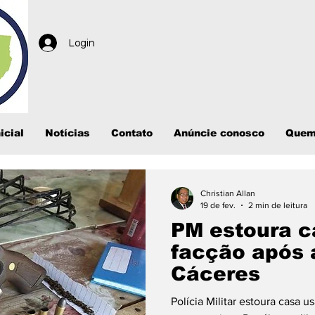
Login
icial
Notícias
Contato
Anúncie conosco
Quem
Christian Allan
19 de fev.
2 min de leitura
PM estoura c
facção após 
Cáceres
Polícia Militar estoura casa 