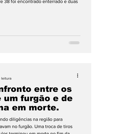
bre 38 foi encontrado enterrado e duas
 leitura
nfronto entre os
 um furgão e de
na em morte.
ando diligências na região para
tavam no furgão. Uma troca de tiros
ulos terminou em morte no fim da