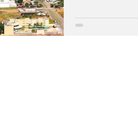
Anuário Brasileiro de Segur
também aponta que Tangará d
enquanto Sinop e Cuiabá est
índices do crime. Segundo o 