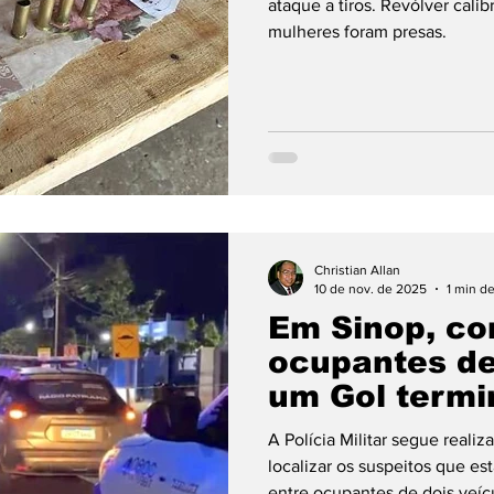
ataque a tiros. Revólver cali
mulheres foram presas.
Christian Allan
10 de nov. de 2025
1 min de
Em Sinop, co
ocupantes de
um Gol termi
A Polícia Militar segue realiz
localizar os suspeitos que es
entre ocupantes de dois veíc