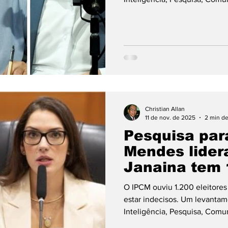
a disputa pelo governo de M
marcada por um alto número d
reduzida entre os principais
quando os pré-candidatos sã
senador Wellington Fagundes 
Christian Allan
11 de nov. de 2025
2 min de
Pesquisa par
Mendes lider
Janaina tem
O IPCM ouviu 1.200 eleitore
estar indecisos. Um levantame
Inteligência, Pesquisa, Comu
nesta terça-feira (11), apon