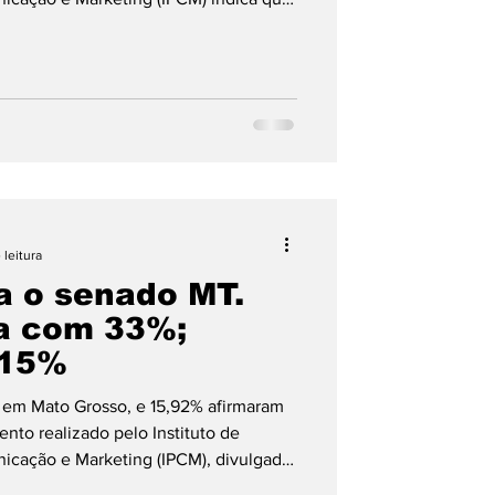
ato Grosso em 2026 segue indefinida,
e eleitores indecisos e uma diferença
 nomes. Na pesquisa estimulada —
o apresentados aos entrevistados — o
(PL) lider
 leitura
a o senado MT.
a com 33%;
 15%
s em Mato Grosso, e 15,92% afirmaram
nto realizado pelo Instituto de
nicação e Marketing (IPCM), divulgado
ta que o governador Mauro Mendes