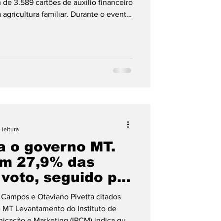
m de 3.589 cartões de auxílio financeiro
 agricultura familiar. Durante o evento,
imônia ocorreu às 8h, no setor Oeste
. No eixo da agricultura familiar,
 leitura
a o governo MT.
em 27,9% das
voto, seguido por
) e Pivetta
Campos e Otaviano Pivetta citados
 MT Levantamento do Instituto de
nicação e Marketing (IPCM) indica que