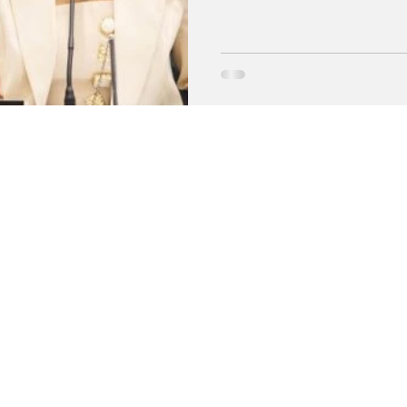
(União) lidera, no momento, 
2026. Na modalidade estimu
candidatos são apresentados
das intenções de voto. Na s