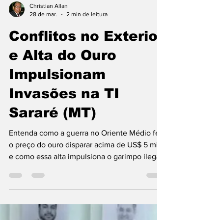
Christian Allan
28 de mar.
2 min de leitura
Conflitos no Exterior
e Alta do Ouro
Impulsionam
Invasões na TI
Sararé (MT)
Entenda como a guerra no Oriente Médio fez
o preço do ouro disparar acima de US$ 5 mil
e como essa alta impulsiona o garimpo ilegal
na TI Sararé, em Mato Grosso. Veja os
detalhes da operação do Exército e Ibama na