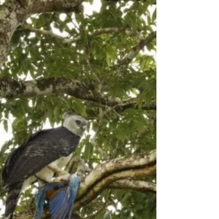
Câmara de Cáceres participa da entrega de
100 escrituras no bairro São José por meio do
programa REURB, garantindo segurança
jurídica, valorização dos imóveis e
desenvolvimento urbano.