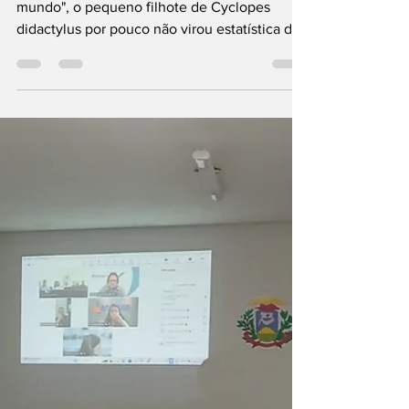
é resgatado em
estrada de MT
Conhecido como o "menor tamanduá do
mundo", o pequeno filhote de Cyclopes
didactylus por pouco não virou estatística de
atropelamento. Graças ao olhar atento dos
moradores, o animal foi resgatado e levado às
pressas para o Corpo de Bombeiros.