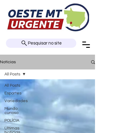
Pesquisar no site
Notícias
All Posts
All Posts
Esportes
Variedades
Mundo
curioso
POLÍCIA
Últimas
Notícias