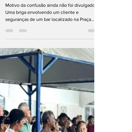
Vídeo flagra briga
entre cliente e
seguranças em bar
da Praça Popular,
em Cuiabá
Motivo da confusão ainda não foi divulgado
Uma briga envolvendo um cliente e
seguranças de um bar localizado na Praça
Popular, em Cuiabá, foi registrada na noite
deste sábado (17) e ganhou grande
repercussão nas redes sociais após vídeos do
tumulto começarem a circular. As imagens
mostram o momento em que uma discussão
evolui para agressões físicas dentro do
estabelecimento, bastante frequentado na